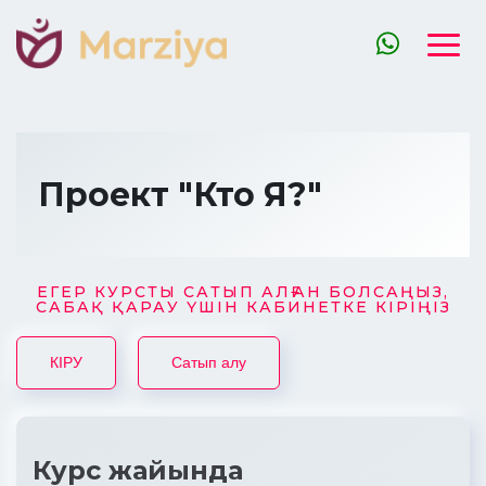
Проект "Кто Я?"
ЕГЕР КУРСТЫ САТЫП АЛҒАН БОЛСАҢЫЗ,
САБАҚ ҚАРАУ ҮШІН КАБИНЕТКЕ КІРІҢІЗ
КІРУ
Сатып алу
Курс жайында