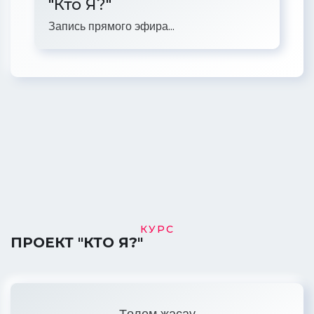
"Кто Я?"
Запись прямого эфира...
КУРС
ПРОЕКТ "КТО Я?"
Төлем жасау