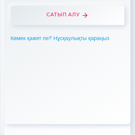
САТЫП АЛУ
Көмек қажет пе? Нұсқаулықты қараңыз