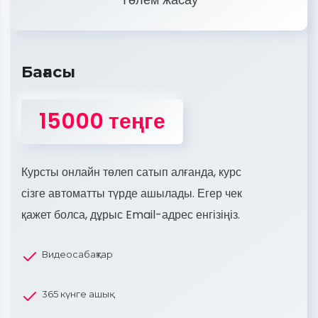
Бағасы
15000 теңге
Курсты онлайн төлеп сатып алғанда, курс
сізге автоматты түрде ашылады. Егер чек
қажет болса, дұрыс Email-адрес енгізіңіз.
Видеосабақтар
365 күнге ашық